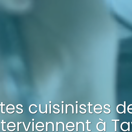
stes cuisinistes 
nterviennent à
Ta