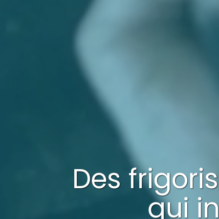
Des frigori
qui i