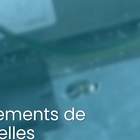
pements de
elles