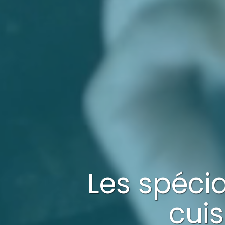
Les spéci
cuis