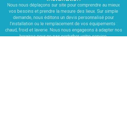
Nous nous déplaçons sur site pour comprendre au mieux
vos besoins et prendre la mesure des lieux. Sur simple
demande, nous éditons un devis personnalisé pour
l'installation ou le remplacement de vos équipements :
chaud, froid et laverie. Nous nous engageons à adapter nos
horaires pour ne pas perturber votre service.
Dépannage
Une prise de RDV est effectuée sous 12h avec le
technicien pour établir un diagnostic . À cette issue, le
technicien rédige un devis sur place et peut réaliser la
réparation immédiatement si les pièces sont disponibles
dans son véhicule d'intervention. Le déplacement sur Paris
et l'Île-de-france la main d'oeuvre 70 HT l’heure.