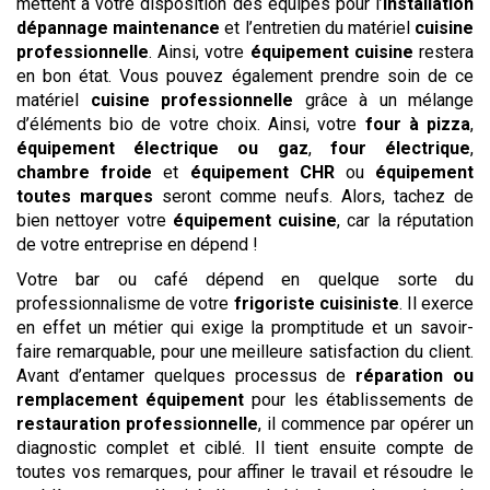
mettent à votre disposition des équipes pour l’
installation
dépannage
maintenance
et l’entretien du matériel
cuisine
professionnelle
. Ainsi, votre
équipement cuisine
restera
en bon état. Vous pouvez également prendre soin de ce
matériel
cuisine professionnelle
grâce à un mélange
d’éléments bio de votre choix. Ainsi, votre
four à pizza
,
équipement électrique ou gaz
,
four électrique
,
chambre froide
et
équipement CHR
ou
équipement
toutes marques
seront comme neufs. Alors, tachez de
bien nettoyer votre
équipement cuisine
, car la réputation
de votre entreprise en dépend !
Votre bar ou café dépend en quelque sorte du
professionnalisme de votre
frigoriste cuisiniste
. Il exerce
en effet un métier qui exige la promptitude et un savoir-
faire remarquable, pour une meilleure satisfaction du client.
Avant d’entamer quelques processus de
réparation ou
remplacement équipement
pour les établissements de
restauration professionnelle
, il commence par opérer un
diagnostic complet et ciblé. Il tient ensuite compte de
toutes vos remarques, pour affiner le travail et résoudre le