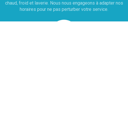
chaud, froid et laverie. Nous nous engageons à adapter nos
horaires pour ne pas perturber votre service.
Dépannage
Une prise de RDV est effectuée sous 12h avec le
technicien pour établir un diagnostic . À cette issue, le
technicien rédige un devis sur place et peut réaliser la
réparation immédiatement si les pièces sont disponibles
dans son véhicule d'intervention. Le déplacement sur Paris
et l'Île-de-france la main d'oeuvre 70 HT l’heure.