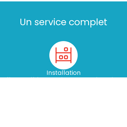
Un service complet
Installation
Nous nous déplaçons sur site pour comprendre au mieux
vos besoins et prendre la mesure des lieux. Sur simple
demande, nous éditons un devis personnalisé pour
l'installation ou le remplacement de vos équipements :
chaud, froid et laverie. Nous nous engageons à adapter nos
horaires pour ne pas perturber votre service.