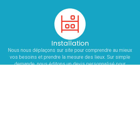
Installation
Nous nous déplaçons sur site pour comprendre au mieux
vos besoins et prendre la mesure des lieux. Sur simple
demande, nous éditons un devis personnalisé pour
l'installation ou le remplacement de vos équipements :
chaud, froid et laverie. Nous nous engageons à adapter nos
horaires pour ne pas perturber votre service.
Dépannage
Une prise de RDV est effectuée sous 12h avec le