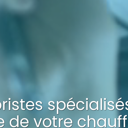
oristes spécialis
e
de votre
chauff