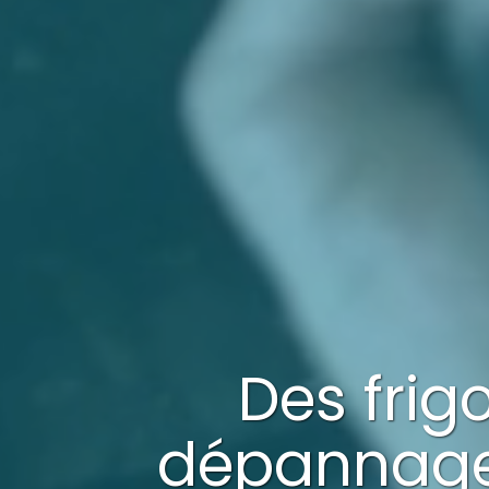
Des frig
dépannag