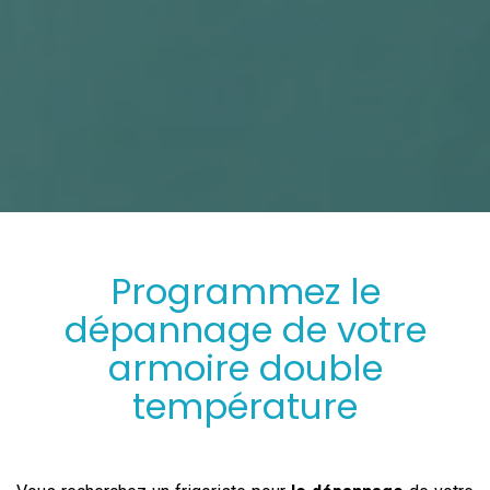
Programmez
le
dépannage
de votre
armoire double
température