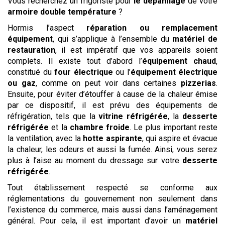
Vous recherchez un frigoriste pour
le dépannage
de votre
armoire double température
?
Hormis l’aspect
réparation ou remplacement
équipement
, qui s’applique à l’ensemble du
matériel de
restauration
, il est impératif que vos appareils soient
complets. Il existe tout d’abord l’
équipement chaud
,
constitué du
four électrique
ou l’
équipement électrique
ou gaz
, comme on peut voir dans certaines
pizzerias
.
Ensuite, pour éviter d’étouffer à cause de la chaleur émise
par ce dispositif, il est prévu des équipements de
réfrigération, tels que la
vitrine réfrigérée
, la
desserte
réfrigérée
et la
chambre froide
. Le plus important reste
la ventilation, avec la
hotte aspirante
, qui aspire et évacue
la chaleur, les odeurs et aussi la fumée. Ainsi, vous serez
plus à l’aise au moment du dressage sur votre
desserte
réfrigérée
.
Tout établissement respecté se conforme aux
réglementations du gouvernement non seulement dans
l’existence du commerce, mais aussi dans l’aménagement
général. Pour cela, il est important d’avoir un
matériel