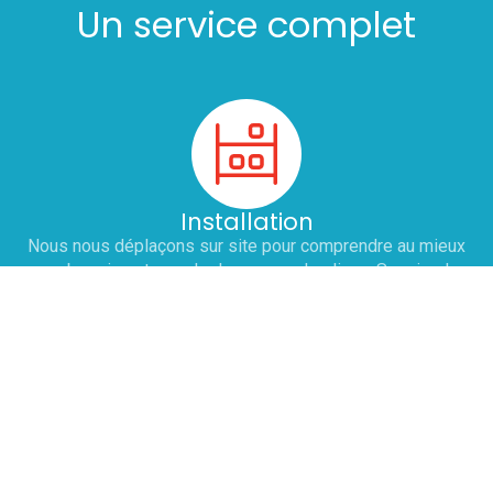
Un service complet
Installation
Nous nous déplaçons sur site pour comprendre au mieux
vos besoins et prendre la mesure des lieux. Sur simple
demande, nous éditons un devis personnalisé pour
l'installation ou le remplacement de vos équipements :
chaud, froid et laverie. Nous nous engageons à adapter nos
horaires pour ne pas perturber votre service.