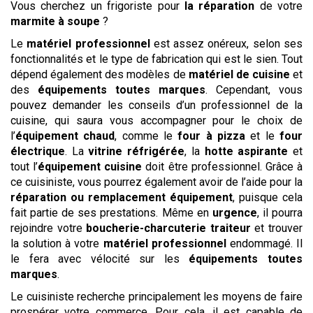
Vous cherchez un frigoriste pour
la réparation
de votre
marmite à soupe
?
Le
matériel professionnel
est assez onéreux, selon ses
fonctionnalités et le type de fabrication qui est le sien. Tout
dépend également des modèles de
matériel de cuisine
et
des
équipements toutes marques
. Cependant, vous
pouvez demander les conseils d’un professionnel de la
cuisine, qui saura vous accompagner pour le choix de
l’
équipement chaud
, comme le
four à pizza
et le
four
électrique
. La
vitrine réfrigérée
, la
hotte aspirante
et
tout l’
équipement cuisine
doit être professionnel. Grâce à
ce cuisiniste, vous pourrez également avoir de l’aide pour la
réparation ou remplacement équipement
, puisque cela
fait partie de ses prestations. Même en
urgence
, il pourra
rejoindre votre
boucherie-charcuterie traiteur
et trouver
la solution à votre
matériel professionnel
endommagé. Il
le fera avec vélocité sur les
équipements toutes
marques
.
Le cuisiniste recherche principalement les moyens de faire
prospérer votre commerce. Pour cela, il est capable de