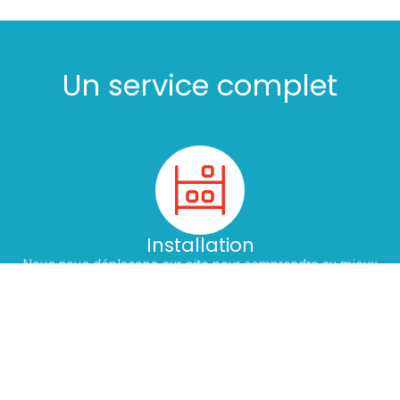
Un service complet
Installation
Nous nous déplaçons sur site pour comprendre au mieux
vos besoins et prendre la mesure des lieux. Sur simple
demande, nous éditons un devis personnalisé pour
l'installation ou le remplacement de vos équipements :
chaud, froid et laverie. Nous nous engageons à adapter nos
horaires pour ne pas perturber votre service.