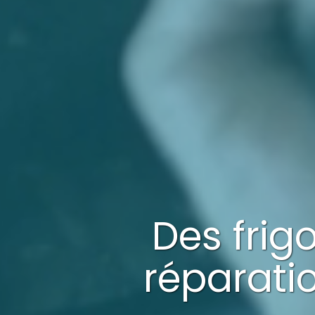
Des frig
réparati