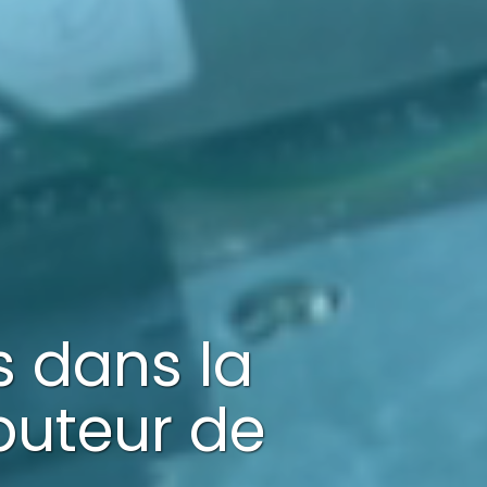
és dans
la
ibuteur de