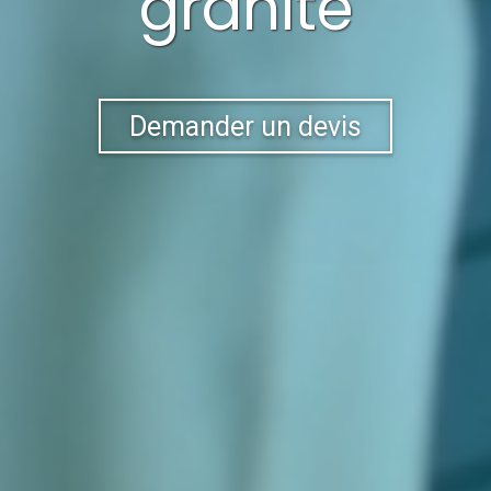
granité
Demander un devis