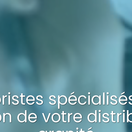
oristes spécialis
on
de votre
distr