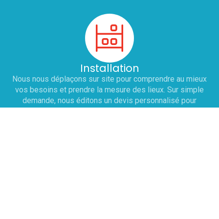
Installation
Nous nous déplaçons sur site pour comprendre au mieux
vos besoins et prendre la mesure des lieux. Sur simple
demande, nous éditons un devis personnalisé pour
l'installation ou le remplacement de vos équipements :
chaud, froid et laverie. Nous nous engageons à adapter nos
horaires pour ne pas perturber votre service.
Dépannage
Une prise de RDV est effectuée sous 12h avec le