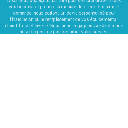
Nous nous déplaçons sur site pour comprendre au mieux
vos besoins et prendre la mesure des lieux. Sur simple
demande, nous éditons un devis personnalisé pour
l'installation ou le remplacement de vos équipements :
chaud, froid et laverie. Nous nous engageons à adapter nos
horaires pour ne pas perturber votre service.
Dépannage
Une prise de RDV est effectuée sous 12h avec le
technicien pour établir un diagnostic . À cette issue, le
technicien rédige un devis sur place et peut réaliser la
réparation immédiatement si les pièces sont disponibles
dans son véhicule d'intervention. Le déplacement sur Paris
et l'Île-de-france la main d'oeuvre 70 HT l’heure.