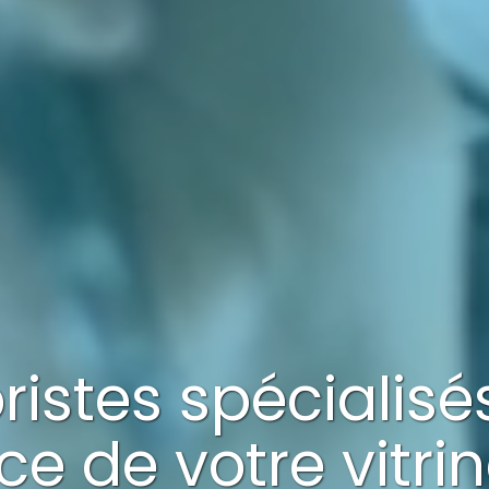
oristes spécialis
ce
de votre
vitri