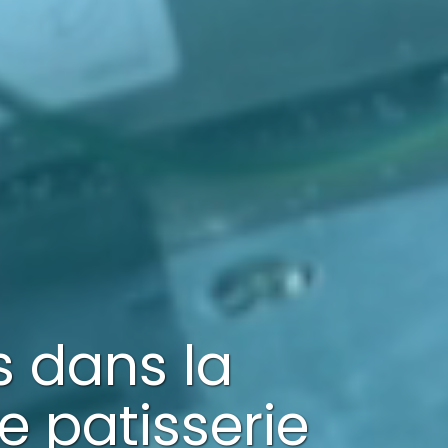
és dans
la
ne patisserie