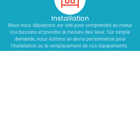
Installation
Nous nous déplaçons sur site pour comprendre au mieux
vos besoins et prendre la mesure des lieux. Sur simple
demande, nous éditons un devis personnalisé pour
l'installation ou le remplacement de vos équipements :
chaud, froid et laverie. Nous nous engageons à adapter nos
horaires pour ne pas perturber votre service.
Dépannage
Une prise de RDV est effectuée sous 12h avec le
technicien pour établir un diagnostic . À cette issue, le
technicien rédige un devis sur place et peut réaliser la
réparation immédiatement si les pièces sont disponibles