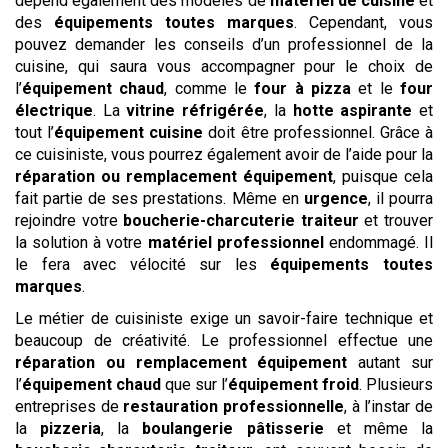
dépend également des modèles de
matériel de cuisine
et
des
équipements toutes marques
. Cependant, vous
pouvez demander les conseils d’un professionnel de la
cuisine, qui saura vous accompagner pour le choix de
l’
équipement chaud
, comme le
four à pizza
et le
four
électrique
. La
vitrine réfrigérée
, la
hotte aspirante
et
tout l’
équipement cuisine
doit être professionnel. Grâce à
ce cuisiniste, vous pourrez également avoir de l’aide pour la
réparation ou remplacement équipement
, puisque cela
fait partie de ses prestations. Même en
urgence
, il pourra
rejoindre votre
boucherie-charcuterie traiteur
et trouver
la solution à votre
matériel professionnel
endommagé. Il
le fera avec vélocité sur les
équipements toutes
marques
.
Le métier de cuisiniste exige un savoir-faire technique et
beaucoup de créativité. Le professionnel effectue une
réparation ou remplacement équipement
autant sur
l’
équipement chaud
que sur l’
équipement froid
. Plusieurs
entreprises de
restauration professionnelle
, à l’instar de
la
pizzeria
, la
boulangerie pâtisserie
et même la