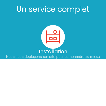
Un service complet
Installation
Nous nous déplaçons sur site pour comprendre au mieux
vos besoins et prendre la mesure des lieux. Sur simple
demande, nous éditons un devis personnalisé pour
l'installation ou le remplacement de vos équipements :
chaud, froid et laverie. Nous nous engageons à adapter nos
horaires pour ne pas perturber votre service.