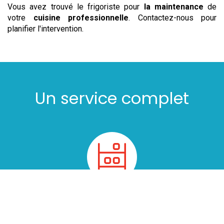
Vous avez trouvé le frigoriste pour
la maintenance
de
votre
cuisine professionnelle
. Contactez-nous pour
planifier l'intervention.
Un service complet
Installation
Nous nous déplaçons sur site pour comprendre au mieux
vos besoins et prendre la mesure des lieux. Sur simple
demande, nous éditons un devis personnalisé pour