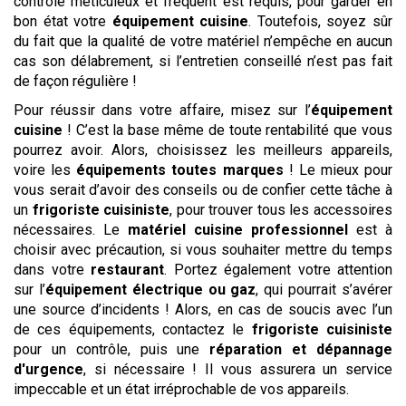
contrôle méticuleux et fréquent est requis, pour garder en
bon état votre
équipement cuisine
. Toutefois, soyez sûr
du fait que la qualité de votre matériel n’empêche en aucun
cas son délabrement, si l’entretien conseillé n’est pas fait
de façon régulière !
Pour réussir dans votre affaire, misez sur l’
équipement
cuisine
! C’est la base même de toute rentabilité que vous
pourrez avoir. Alors, choisissez les meilleurs appareils,
voire les
équipements toutes marques
! Le mieux pour
vous serait d’avoir des conseils ou de confier cette tâche à
un
frigoriste cuisiniste
, pour trouver tous les accessoires
nécessaires. Le
matériel cuisine professionnel
est à
choisir avec précaution, si vous souhaiter mettre du temps
dans votre
restaurant
. Portez également votre attention
sur l’
équipement électrique ou gaz
, qui pourrait s’avérer
une source d’incidents ! Alors, en cas de soucis avec l’un
de ces équipements, contactez le
frigoriste cuisiniste
pour un contrôle, puis une
réparation et dépannage
d'urgence
, si nécessaire ! Il vous assurera un service
impeccable et un état irréprochable de vos appareils.