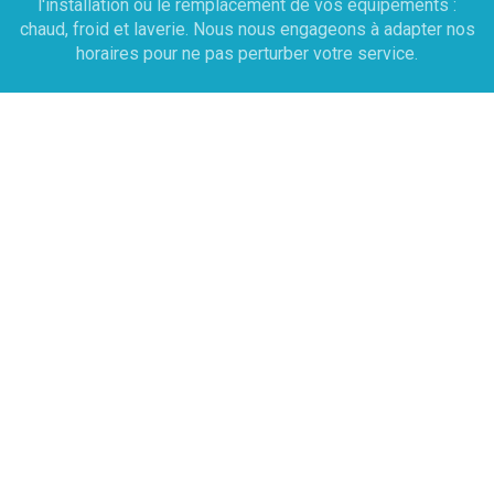
l'installation ou le remplacement de vos équipements :
chaud, froid et laverie. Nous nous engageons à adapter nos
horaires pour ne pas perturber votre service.
Dépannage
Une prise de RDV est effectuée sous 12h avec le
technicien pour établir un diagnostic . À cette issue, le
technicien rédige un devis sur place et peut réaliser la
réparation immédiatement si les pièces sont disponibles
dans son véhicule d'intervention. Le déplacement sur Paris
et l'Île-de-france la main d'oeuvre 70 HT l’heure.