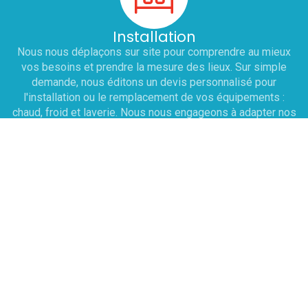
Installation
Nous nous déplaçons sur site pour comprendre au mieux
vos besoins et prendre la mesure des lieux. Sur simple
demande, nous éditons un devis personnalisé pour
l'installation ou le remplacement de vos équipements :
chaud, froid et laverie. Nous nous engageons à adapter nos
horaires pour ne pas perturber votre service.
Dépannage
Une prise de RDV est effectuée sous 12h avec le
technicien pour établir un diagnostic . À cette issue, le
technicien rédige un devis sur place et peut réaliser la
réparation immédiatement si les pièces sont disponibles
dans son véhicule d'intervention. Le déplacement sur Paris