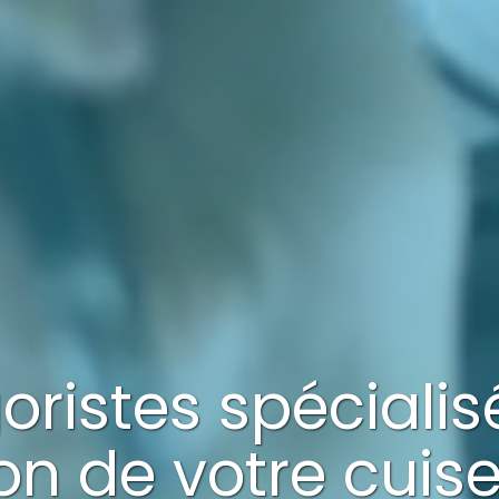
goristes spéciali
ion
de votre
cuis