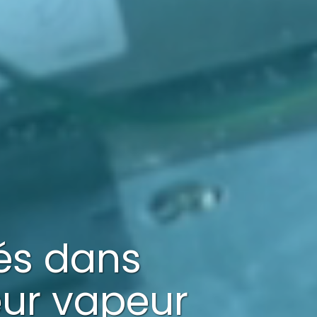
sés dans
eur vapeur